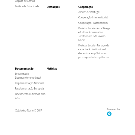
Orgãos de Gestão
Política de Privacidade
Destaques
Cooperação
Aldeias de Portugal
Cooperação Interterritorial
Cooperação Transnacional
Projetos Locais - Arte Xávega
e Cultura Artesanal no
Território do GAL Aveiro
Norte
Projetos Locais - Reforço da
capacitação institucional
das entidades públicas ou
prosseguindo fins públicos
Documentação
Notícias
Estratégia de
Desenvolvimento Local
Regulamentação Nacional
Regulamentação Europeia
Documentos Editados pelo
GAL
Powered by
Gal Aveiro Norte © 2017