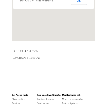
OK
Do you own this website?
LATITUDE: 40°38'27.7"N
LONGITUDE: 8°36'35.0"W
Gal Aveiro Norte
Apoio aos Investimentos
Monitorização EDL
Mapa Território
Tipologia de Apoio
Metas Contratualizadas
Parceiros
Candidaturas
Projetos Apoiados