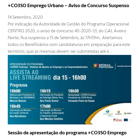
+CO3SO Emprego Urbano – Aviso de Concurso Suspenso
14 Setembro, 2020
Por indicação da Autoridade de Gestão do Programa Operacional
CENTRO 2020, o aviso de concurso 40-2020-33, do GAL Aveiro
Norte, fica suspenso a 15 de Setembro, às 17h59m. Alertamos
todos os Beneficiários com candidaturas em preparação para este
território, que as mesmas devem ser submetidas até e...
Sessão de apresentação do programa +CO3SO Emprego