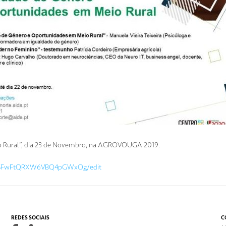
io Rural”, dia 23 de Novembro, na AGROVOUGA 2019.
9ckSFwFtQRXW6VBQ4pGWxOg/edit
REDES SOCIAIS
C