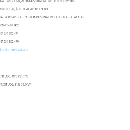
IDA – ASSOCIAÇÃO INDUSTRIAL DO DISTRITO DE AVEIRO
RUPO DE AÇÃO LOCAL AVEIRO NORTE
UA DA BOAVISTA – ZONA INDUSTRIAL DE TABOEIRA – ALAGOAS
800-115 AVEIRO
51 234 302 491
51 234 302 499
l.aveironorte@aida.pt
TITUDE: 40°38'27.7"N
ONGITUDE: 8°36'35.0"W