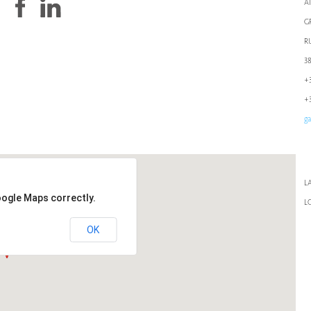
A
G
R
3
+3
+3
ga
LA
oogle Maps correctly.
L
OK