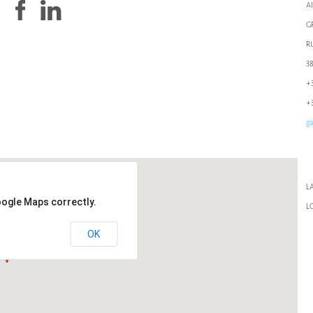
A
G
R
3
+3
+3
ga
LA
oogle Maps correctly.
L
OK