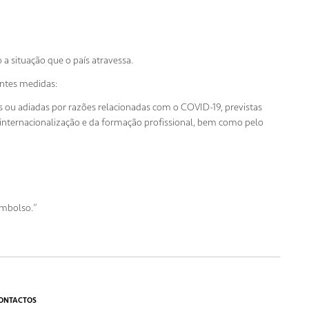
 a situação que o país atravessa.
ntes medidas:
s ou adiadas por razões relacionadas com o COVID-19, previstas
internacionalização e da formação profissional, bem como pelo
embolso.”
ONTACTOS