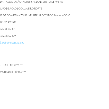
IDA – ASSOCIAÇÃO INDUSTRIAL DO DISTRITO DE AVEIRO
RUPO DE AÇÃO LOCAL AVEIRO NORTE
UA DA BOAVISTA – ZONA INDUSTRIAL DE TABOEIRA – ALAGOAS
800-115 AVEIRO
51 234 302 491
51 234 302 499
l.aveironorte@aida.pt
TITUDE: 40°38'27.7"N
ONGITUDE: 8°36'35.0"W